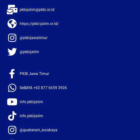
pkbijatim@pkbi.or.id
https://pkbi-jatim.or.id/
@pkbijawatimur
@pkbijatim
PKBI Jawa Timur
SeBAYA +62 877 6659 3926
info.pkbijatim
info.pkbijatim
@gueberani_surabaya