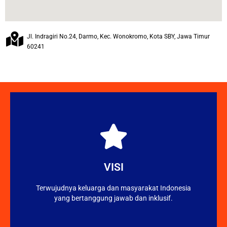
Jl. Indragiri No.24, Darmo, Kec. Wonokromo, Kota SBY, Jawa Timur
60241
Hubungi Kami
Anda.
terkirim ke kami dan akan segera dibalas ke email
VISI
website ini, silakan isi formulir. Pesan Anda akan
reproduksi & seksual yang belum terjawab dalam
Terwujudnya keluarga dan masyarakat Indonesia
Jika Anda membutuhkan informasi terkait kesehatan
yang bertanggung jawab dan inklusif.
INFORMASI