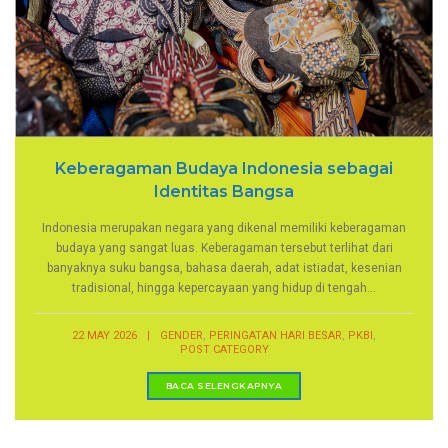
Keberagaman Budaya Indonesia sebagai
Identitas Bangsa
Indonesia merupakan negara yang dikenal memiliki keberagaman
budaya yang sangat luas. Keberagaman tersebut terlihat dari
banyaknya suku bangsa, bahasa daerah, adat istiadat, kesenian
tradisional, hingga kepercayaan yang hidup di tengah...
,
,
,
22 MAY 2026
|
GENDER
PERINGATAN HARI BESAR
PKBI
POST CATEGORY
BACA SELENGKAPNYA