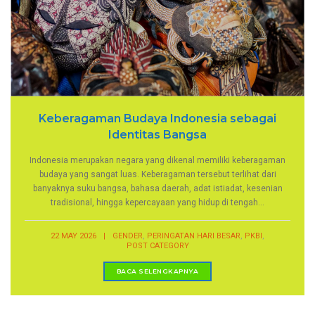
Keberagaman Budaya Indonesia sebagai
Identitas Bangsa
Indonesia merupakan negara yang dikenal memiliki keberagaman
budaya yang sangat luas. Keberagaman tersebut terlihat dari
banyaknya suku bangsa, bahasa daerah, adat istiadat, kesenian
tradisional, hingga kepercayaan yang hidup di tengah...
,
,
,
22 MAY 2026
|
GENDER
PERINGATAN HARI BESAR
PKBI
POST CATEGORY
BACA SELENGKAPNYA