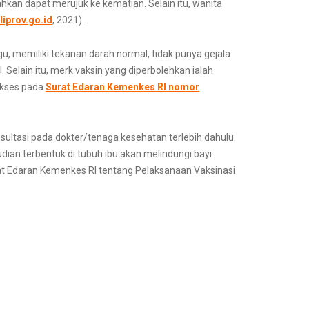
ahkan dapat merujuk ke kematian. Selain itu, wanita
liprov.go.id
, 2021).
, memiliki tekanan darah normal, tidak punya gejala
 Selain itu, merk vaksin yang diperbolehkan ialah
iakses pada
Surat Edaran Kemenkes RI nomor
ltasi pada dokter/tenaga kesehatan terlebih dahulu.
dian terbentuk di tubuh ibu akan melindungi bayi
rat Edaran Kemenkes RI tentang Pelaksanaan Vaksinasi