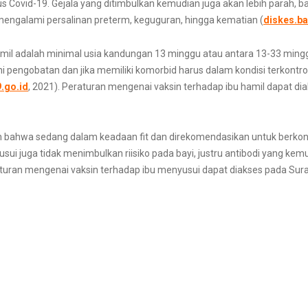
rus Covid-19. Gejala yang ditimbulkan kemudian juga akan lebih parah, b
 mengalami persalinan preterm, keguguran, hingga kematian (
diskes.ba
amil adalah minimal usia kandungan 13 minggu atau antara 13-33 minggu
 pengobatan dan jika memiliki komorbid harus dalam kondisi terkontrol.
.go.id
, 2021). Peraturan mengenai vaksin terhadap ibu hamil dapat d
bahwa sedang dalam keadaan fit dan direkomendasikan untuk berkonsu
i juga tidak menimbulkan riisiko pada bayi, justru antibodi yang kemu
raturan mengenai vaksin terhadap ibu menyusui dapat diakses pada Su