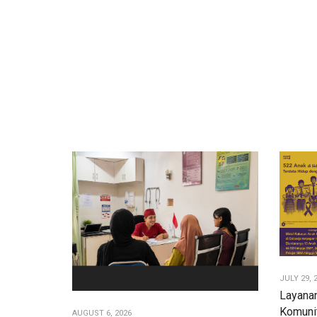
JULY 29, 
Layana
Komuni
AUGUST 6, 2026