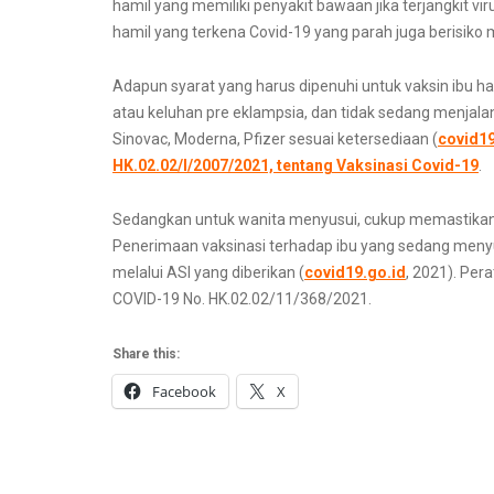
hamil yang memiliki penyakit bawaan jika terjangkit vi
hamil yang terkena Covid-19 yang parah juga berisiko
Adapun syarat yang harus dipenuhi untuk vaksin ibu h
atau keluhan pre eklampsia, dan tidak sedang menjalani
Sinovac, Moderna, Pfizer sesuai ketersediaan (
covid19
HK.02.02/I/2007/2021, tentang Vaksinasi Covid-19
.
Sedangkan untuk wanita menyusui, cukup memastikan 
Penerimaan vaksinasi terhadap ibu yang sedang menyusu
melalui ASI yang diberikan (
covid19.go.id
, 2021). Pe
COVID-19 No. HK.02.02/11/368/2021.
Share this:
Facebook
X