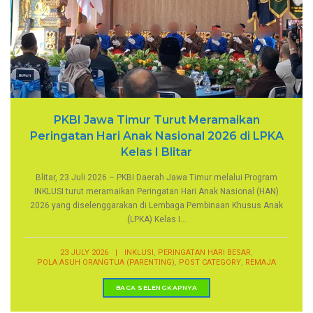
PKBI Jawa Timur Turut Meramaikan
Peringatan Hari Anak Nasional 2026 di LPKA
Kelas I Blitar
Blitar, 23 Juli 2026 – PKBI Daerah Jawa Timur melalui Program
INKLUSI turut meramaikan Peringatan Hari Anak Nasional (HAN)
2026 yang diselenggarakan di Lembaga Pembinaan Khusus Anak
(LPKA) Kelas I...
,
,
23 JULY 2026
|
INKLUSI
PERINGATAN HARI BESAR
,
,
POLA ASUH ORANGTUA (PARENTING)
POST CATEGORY
REMAJA
BACA SELENGKAPNYA