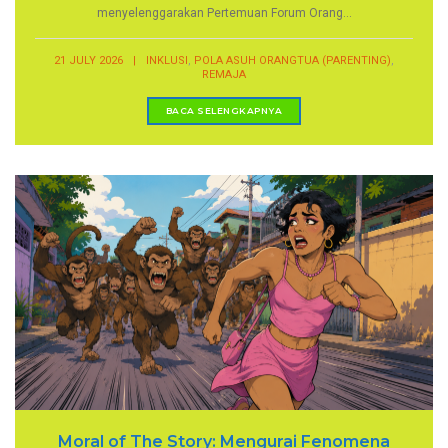
menyelenggarakan Pertemuan Forum Orang...
,
,
21 JULY 2026
|
INKLUSI
POLA ASUH ORANGTUA (PARENTING)
REMAJA
BACA SELENGKAPNYA
Moral of The Story: Mengurai Fenomena