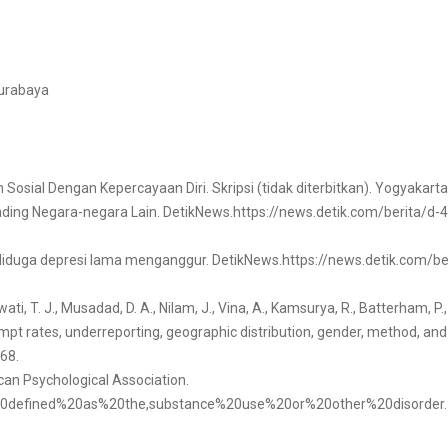
Surabaya
ial Dengan Kepercayaan Diri. Skripsi (tidak diterbitkan). Yogyakarta:
banding Negara-negara Lain. DetikNews.https://news.detik.com/berita/d
i diduga depresi lama menganggur. DetikNews.https://news.detik.com/
i, T. J., Musadad, D. A., Nilam, J., Vina, A., Kamsurya, R., Batterham, P., A
ttempt rates, underreporting, geographic distribution, gender, method, an
68.
can Psychological Association.
is%20defined%20as%20the,substance%20use%20or%20other%20disorder.