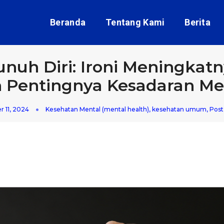
Beranda
Tentang Kami
Berita
nuh Diri: Ironi Meningkatn
 Pentingnya Kesadaran Me
 11, 2024
Kesehatan Mental (mental health)
,
kesehatan umum
,
Post