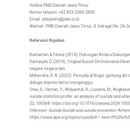
Hotline PKBI Daerah Jawa Timur
Nomor telepon: +62 823-2360-2830
Email : pkbijatim@pkbi.or.id
Alamat : PKBI Daerah Jawa Timur, Jl. Indragiri No. 24, 
Referensi Rujukan
Bastaman & Fatwa (2014). Hubungan Antara Dukungan Sos
Damarjati, D. (2019). Tingkat Bunuh Diri Indonesia Di
negara-negara-lain.
Mahendra, R. A. (2023). Pemuda di Bogor gantung dir
diduga-depresi-lama-menganggur.
Onie, S., Usman, Y., Widyastuti, R., Lusiana, M., Angkasawat
suicide statistics profile: an analysis of suicide and a
22, 100368. https://doi.org/10.1016/j.lansea.2024.1003
Unknown.
Suicide Suicide and suicide prevention
. Ameri
https://www.apa.org/topics/suicide#:~:text=It%20