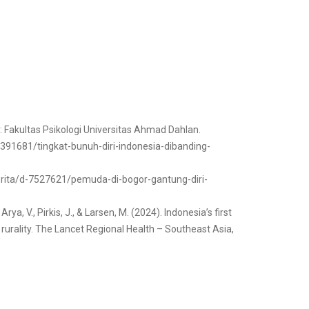
 Fakultas Psikologi Universitas Ahmad Dahlan.
-4391681/tingkat-bunuh-diri-indonesia-dibanding-
berita/d-7527621/pemuda-di-bogor-gantung-diri-
rya, V., Pirkis, J., & Larsen, M. (2024). Indonesia’s first
d rurality. The Lancet Regional Health – Southeast Asia,