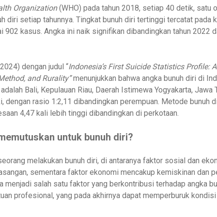
lth Organization
(WHO) pada tahun 2018, setiap 40 detik, satu o
h diri setiap tahunnya. Tingkat bunuh diri tertinggi tercatat pa
ai 902 kasus. Angka ini naik signifikan dibandingkan tahun 2022
(2024) dengan judul “
Indonesia’s First Suicide Statistics Profile:
Method, and Rurality”
menunjukkan bahwa angka bunuh diri di Ind
gi adalah Bali, Kepulauan Riau, Daerah Istimewa Yogyakarta, Jawa 
-laki, dengan rasio 1:2,11 dibandingkan perempuan. Metode bunuh d
saan 4,47 kali lebih tinggi dibandingkan di perkotaan.
memutuskan untuk bunuh diri?
ang melakukan bunuh diri, di antaranya faktor sosial dan ekono
 pasangan, sementara faktor ekonomi mencakup kemiskinan dan 
 menjadi salah satu faktor yang berkontribusi terhadap angka bun
tuan profesional, yang pada akhirnya dapat memperburuk kondi