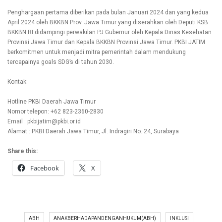
Penghargaan pertama diberikan pada bulan Januari 2024 dan yang kedua
April 2024 oleh BKKBN Prov. Jawa Timur yang diserahkan oleh Deputi KSB
BKKBN RI didampingi perwakilan PJ Gubernur oleh Kepala Dinas Kesehatan
Provinsi Jawa Timur dan Kepala BKKBN Provinsi Jawa Timur. PKBI JATIM
berkomitmen untuk menjadi mitra pemerintah dalam mendukung
tercapainya goals SDG’s di tahun 2030.
Kontak:
Hotline PKBI Daerah Jawa Timur
Nomor telepon: +62 823-2360-2830
Email : pkbijatim@pkbi.or.id
Alamat : PKBI Daerah Jawa Timur, Jl. Indragiri No. 24, Surabaya
Share this:
Facebook
X
ABH
ANAKBERHADAPANDENGANHUKUM(ABH)
INKLUSI