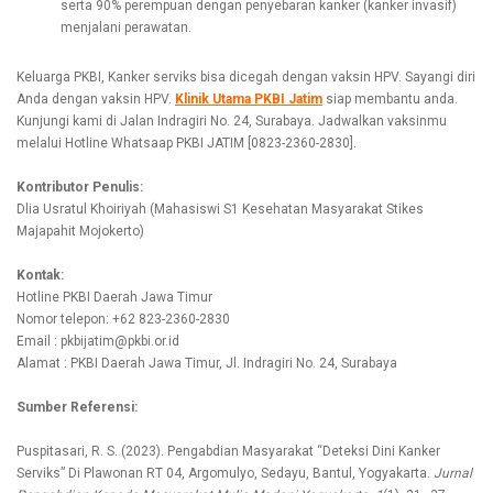
serta 90% perempuan dengan penyebaran kanker (kanker invasif)
menjalani perawatan.
Keluarga PKBI, Kanker serviks bisa dicegah dengan vaksin HPV. Sayangi diri
Anda dengan vaksin HPV.
Klinik Utama PKBI Jatim
siap membantu anda.
Kunjungi kami di Jalan Indragiri No. 24, Surabaya. Jadwalkan vaksinmu
melalui Hotline Whatsaap PKBI JATIM [0823-2360-2830].
Kontributor Penulis:
Dlia Usratul Khoiriyah (Mahasiswi S1 Kesehatan Masyarakat Stikes
Majapahit Mojokerto)
Kontak:
Hotline PKBI Daerah Jawa Timur
Nomor telepon: +62 823-2360-2830
Email : pkbijatim@pkbi.or.id
Alamat : PKBI Daerah Jawa Timur, Jl. Indragiri No. 24, Surabaya
Sumber Referensi:
Puspitasari, R. S. (2023). Pengabdian Masyarakat “Deteksi Dini Kanker
Serviks” Di Plawonan RT 04, Argomulyo, Sedayu, Bantul, Yogyakarta.
Jurnal