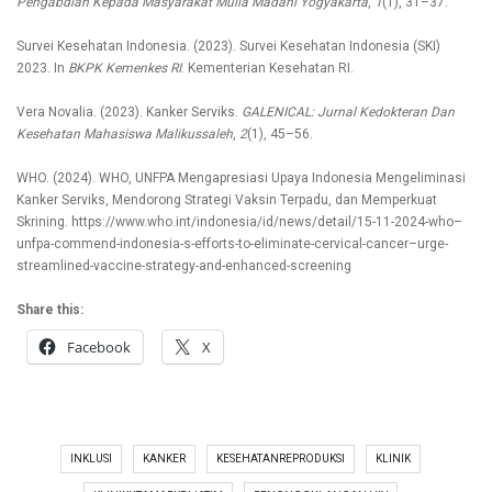
Pengabdian Kepada Masyarakat Mulia Madani Yogyakarta
,
1
(1), 31–37.
Survei Kesehatan Indonesia. (2023). Survei Kesehatan Indonesia (SKI)
2023. In
BKPK Kemenkes RI
. Kementerian Kesehatan RI.
Vera Novalia. (2023). Kanker Serviks.
GALENICAL: Jurnal Kedokteran Dan
Kesehatan Mahasiswa Malikussaleh
,
2
(1), 45–56.
WHO. (2024). WHO, UNFPA Mengapresiasi Upaya Indonesia Mengeliminasi
Kanker Serviks, Mendorong Strategi Vaksin Terpadu, dan Memperkuat
Skrining. https://www.who.int/indonesia/id/news/detail/15-11-2024-who–
unfpa-commend-indonesia-s-efforts-to-eliminate-cervical-cancer–urge-
streamlined-vaccine-strategy-and-enhanced-screening
Share this:
Facebook
X
INKLUSI
KANKER
KESEHATANREPRODUKSI
KLINIK