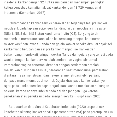
insidensi kanker dengan 32.469 kasus baru dan menempati peringkat
ketiga penyebab kematian akibat kanker dengan 18.729 kematian di
Indonesia (Kemenkes, 2017).
Perkembangan kanker serviks berawal dari terjadinya lesi pra kanker
neoplastik pada lapisan epitel serviks, dimulai dari neoplasia intraepitel
(NIS) 1, NIS 2 dan NIS 3 atau karsinoma insitu (KIS). Sel yang telah
menembus membrane basal akan berkembang menjadi karsinoma
mikroinvasif dan invasif. Tanda dan gejala kanker serviks dimulai sejak sel
kanker yang berubah dari sel pre kanker menjadi sel kanker dan
berkembang mendekati jaringan sekitar. Tanda dan gejala yang terjadi pada
wanita dengan kanker serviks ialah perdarahan vagina abnormal.
Perdarahan vagina abnormal ditandai dengan perdarahan setelah
melakukan hubungan seksual, perdarahan saat menopause, perdarahan
diantara masa menstruasi dan frekuensi menstruasi lebih panjang
daripada masa menstruasi normal. Gejala khas pada kanker yaitu nyeri.
Nyeri pada kanker serviks dapat terjadi saat wanita melakukan hubungan
seksual karena adanya infeksi pada sel dan jaringan juga karena
penekanan atau perlukaan pada jaringan serviks (Puspitasari, 2023).
Berdasarkan data Survei Kesehatan Indonesia (2023) proporsi cek
kesehatan skrining kanker serviks (papsmear/tes IVA) pada perempuan ≥15