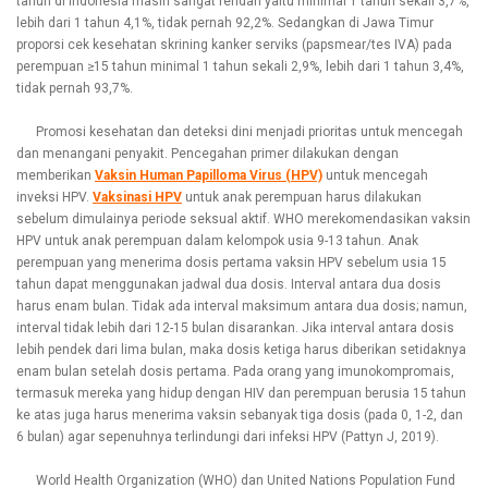
tahun di Indonesia masih sangat rendah yaitu minimal 1 tahun sekali 3,7%,
lebih dari 1 tahun 4,1%, tidak pernah 92,2%. Sedangkan di Jawa Timur
proporsi cek kesehatan skrining kanker serviks (papsmear/tes IVA) pada
perempuan ≥15 tahun minimal 1 tahun sekali 2,9%, lebih dari 1 tahun 3,4%,
tidak pernah 93,7%.
Promosi kesehatan dan deteksi dini menjadi prioritas untuk mencegah
dan menangani penyakit. Pencegahan primer dilakukan dengan
memberikan
Vaksin Human Papilloma Virus (HPV)
untuk mencegah
inveksi HPV.
Vaksinasi HPV
untuk anak perempuan harus dilakukan
sebelum dimulainya periode seksual aktif. WHO merekomendasikan vaksin
HPV untuk anak perempuan dalam kelompok usia 9-13 tahun. Anak
perempuan yang menerima dosis pertama vaksin HPV sebelum usia 15
tahun dapat menggunakan jadwal dua dosis. Interval antara dua dosis
harus enam bulan. Tidak ada interval maksimum antara dua dosis; namun,
interval tidak lebih dari 12-15 bulan disarankan. Jika interval antara dosis
lebih pendek dari lima bulan, maka dosis ketiga harus diberikan setidaknya
enam bulan setelah dosis pertama. Pada orang yang imunokompromais,
termasuk mereka yang hidup dengan HIV dan perempuan berusia 15 tahun
ke atas juga harus menerima vaksin sebanyak tiga dosis (pada 0, 1-2, dan
6 bulan) agar sepenuhnya terlindungi dari infeksi HPV (Pattyn J, 2019).
World Health Organization (WHO) dan United Nations Population Fund