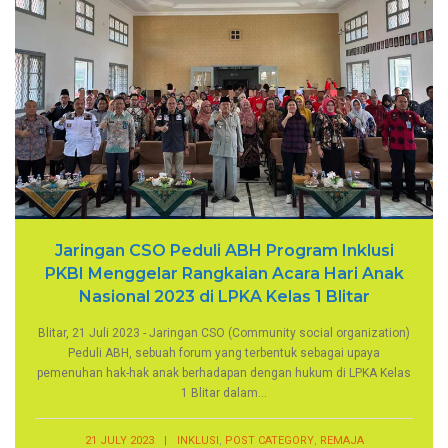
Jaringan CSO Peduli ABH Program Inklusi
PKBI Menggelar Rangkaian Acara Hari Anak
Nasional 2023 di LPKA Kelas 1 Blitar
Blitar, 21 Juli 2023 - Jaringan CSO (Community social organization)
Peduli ABH, sebuah forum yang terbentuk sebagai upaya
pemenuhan hak-hak anak berhadapan dengan hukum di LPKA Kelas
1 Blitar dalam...
,
,
21 JULY 2023
|
INKLUSI
POST CATEGORY
REMAJA