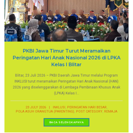
PKBI Jawa Timur Turut Meramaikan
Peringatan Hari Anak Nasional 2026 di LPKA
Kelas I Blitar
Blitar, 23 Juli 2026 – PKBI Daerah Jawa Timur melalui Program
INKLUSI turut meramaikan Peringatan Hari Anak Nasional (HAN)
2026 yang diselenggarakan di Lembaga Pembinaan Khusus Anak
(LPKA) Kelas I...
,
,
23 JULY 2026
|
INKLUSI
PERINGATAN HARI BESAR
,
,
POLA ASUH ORANGTUA (PARENTING)
POST CATEGORY
REMAJA
BACA SELENGKAPNYA