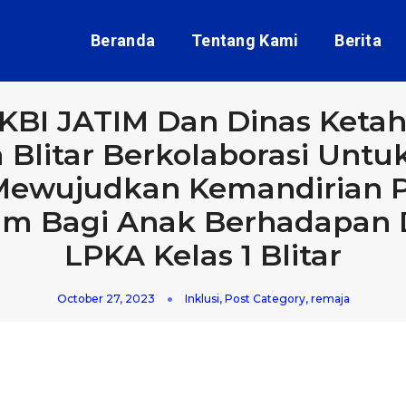
Beranda
Tentang Kami
Berita
PKBI JATIM Dan Dinas Ket
a Blitar Berkolaborasi Unt
Mewujudkan Kemandirian P
am Bagi Anak Berhadapan
LPKA Kelas 1 Blitar
October 27, 2023
Inklusi
,
Post Category
,
remaja