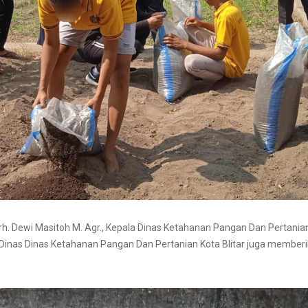
Drh. Dewi Masitoh M. Agr., Kepala Dinas Ketahanan Pangan Dan Pertan
ar Dinas Dinas Ketahanan Pangan Dan Pertanian Kota Blitar juga membe