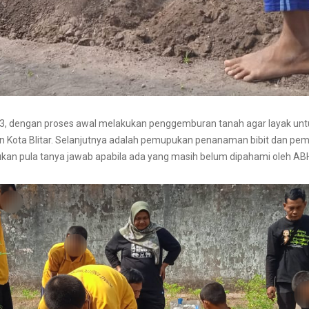
023, dengan proses awal melakukan penggemburan tanah agar layak unt
n Kota Blitar. Selanjutnya adalah pemupukan penanaman bibit dan pe
akukan pula tanya jawab apabila ada yang masih belum dipahami oleh AB