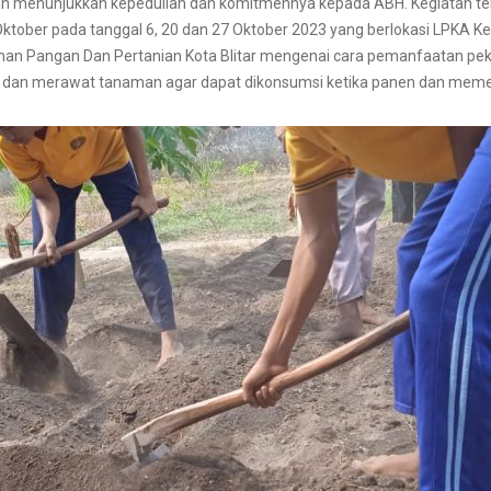
lah menunjukkan kepedulian dan komitmennya kepada ABH. Kegiatan ters
Oktober pada tanggal 6, 20 dan 27 Oktober 2023 yang berlokasi LPKA Kel
hanan Pangan Dan Pertanian Kota Blitar mengenai cara pemanfaatan p
an merawat tanaman agar dapat dikonsumsi ketika panen dan memenu