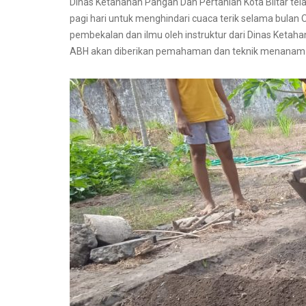
Dinas Ketahanan Pangan Dan Pertanian Kota Blitar te
pagi hari untuk menghindari cuaca terik selama bulan 
pembekalan dan ilmu oleh instruktur dari Dinas Keta
ABH akan diberikan pemahaman dan teknik menanam d