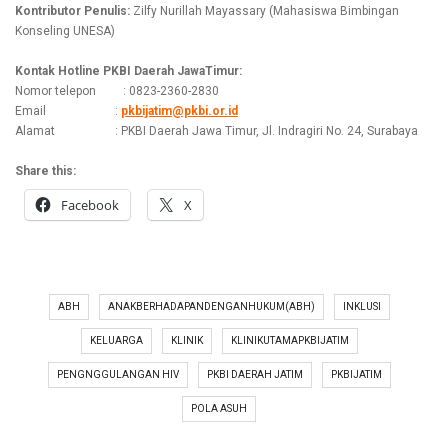
Kontributor Penulis:
Zilfy Nurillah Mayassary (Mahasiswa Bimbingan
Konseling UNESA)
Kontak Hotline PKBI Daerah JawaTimur:
Nomor telepon : 0823-2360-2830
Email :
pkbijatim@pkbi.or.id
Alamat : PKBI Daerah Jawa Timur, Jl. Indragiri No. 24, Surabaya
Share this:
Facebook
X
ABH
ANAKBERHADAPANDENGANHUKUM(ABH)
INKLUSI
KELUARGA
KLINIK
KLINIKUTAMAPKBIJATIM
PENGNGGULANGAN HIV
PKBI DAERAH JATIM
PKBIJATIM
POLA ASUH