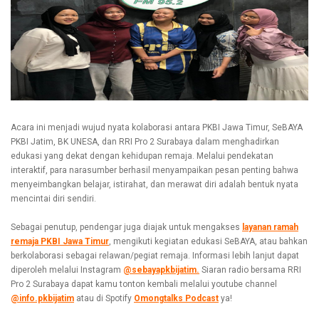
Acara ini menjadi wujud nyata kolaborasi antara PKBI Jawa Timur, SeBAYA
PKBI Jatim, BK UNESA, dan RRI Pro 2 Surabaya dalam menghadirkan
edukasi yang dekat dengan kehidupan remaja. Melalui pendekatan
interaktif, para narasumber berhasil menyampaikan pesan penting bahwa
menyeimbangkan belajar, istirahat, dan merawat diri adalah bentuk nyata
mencintai diri sendiri.
Sebagai penutup, pendengar juga diajak untuk mengakses
layanan ramah
remaja PKBI Jawa Timur
, mengikuti kegiatan edukasi SeBAYA, atau bahkan
berkolaborasi sebagai relawan/pegiat remaja. Informasi lebih lanjut dapat
diperoleh melalui Instagram
@sebayapkbijatim
.
Siaran radio bersama RRI
Pro 2 Surabaya dapat kamu tonton kembali melalui youtube channel
@info.pkbijatim
atau di Spotify
Omongtalks Podcast
ya!