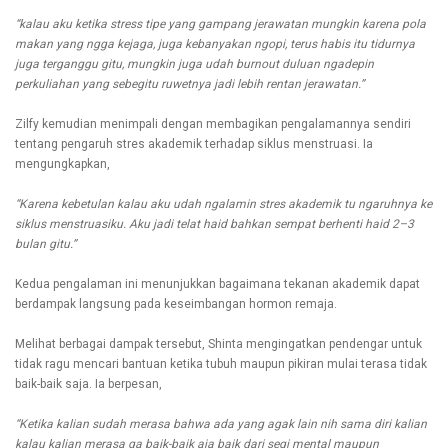
“kalau aku ketika stress tipe yang gampang jerawatan mungkin karena pola
makan yang ngga kejaga, juga kebanyakan ngopi, terus habis itu tidurnya
juga terganggu gitu, mungkin juga udah burnout duluan ngadepin
perkuliahan yang sebegitu ruwetnya jadi lebih rentan jerawatan.”
Zilfy kemudian menimpali dengan membagikan pengalamannya sendiri
tentang pengaruh stres akademik terhadap siklus menstruasi. Ia
mengungkapkan,
“Karena kebetulan kalau aku udah ngalamin stres akademik tu ngaruhnya ke
siklus menstruasiku. Aku jadi telat haid bahkan sempat berhenti haid 2–3
bulan gitu.”
Kedua pengalaman ini menunjukkan bagaimana tekanan akademik dapat
berdampak langsung pada keseimbangan hormon remaja.
Melihat berbagai dampak tersebut, Shinta mengingatkan pendengar untuk
tidak ragu mencari bantuan ketika tubuh maupun pikiran mulai terasa tidak
baik-baik saja. Ia berpesan,
“Ketika kalian sudah merasa bahwa ada yang agak lain nih sama diri kalian
kalau kalian merasa ga baik-baik aja baik dari segi mental maupun